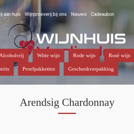
ij aan huis
Wijnproeverij bij ons
Nieuws
Cadeaubon
Alcoholvrij
Witte wijn
Rode wijn
Rosé wijn
irits
Proefpakketten
Geschenkverpakking
Arendsig Chardonnay