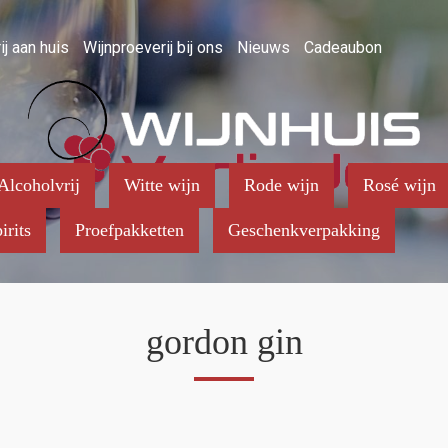
ij aan huis
Wijnproeverij bij ons
Nieuws
Cadeaubon
Alcoholvrij
Witte wijn
Rode wijn
Rosé wijn
irits
Proefpakketten
Geschenkverpakking
gordon gin