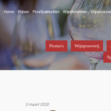
Home
Wijnen
Proefpakketten
Wijndomeinen
Wijnproever
Promo's
Wijnproeverij
Sp
3 maart 2020