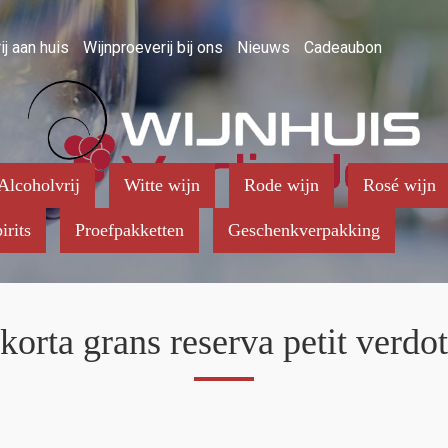
ij aan huis
Wijnproeverij bij ons
Nieuws
Cadeaubon
Alcoholvrij
Witte wijn
Rode wijn
Rosé wijn
irits
Proefpakketten
Geschenkverpakking
korta grans reserva petit verdot