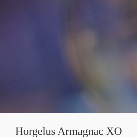
Horgelus Armagnac XO