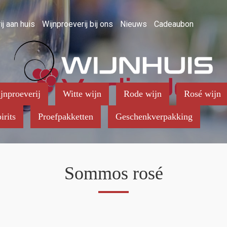
ij aan huis
Wijnproeverij bij ons
Nieuws
Cadeaubon
jnproeverij
Witte wijn
Rode wijn
Rosé wijn
irits
Proefpakketten
Geschenkverpakking
Sommos rosé