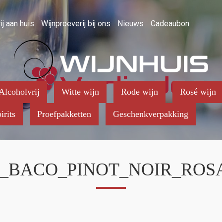
ij aan huis
Wijnproeverij bij ons
Nieuws
Cadeaubon
Alcoholvrij
Witte wijn
Rode wijn
Rosé wijn
irits
Proefpakketten
Geschenkverpakking
_BACO_PINOT_NOIR_ROSA