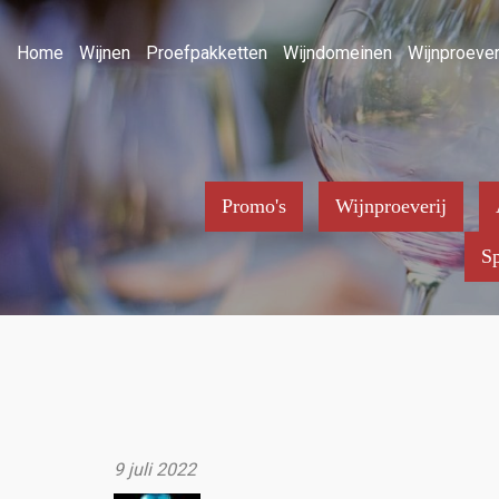
Home
Wijnen
Proefpakketten
Wijndomeinen
Wijnproever
Promo's
Wijnproeverij
Sp
9 juli 2022