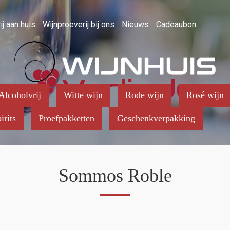
ij aan huis
Wijnproeverij bij ons
Nieuws
Cadeaubon
Alcoholvrij
Witte wijn
Rode wijn
Rosé wijn
irits
Proefpakketten
Geschenkverpakking
Sommos Roble