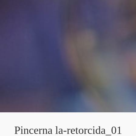
Pincerna la-retorcida_01