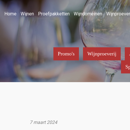
Home
Wijnen
Proefpakketten
Wijndomeinen
Wijnproever
Promo's
Wijnproeverij
Sp
7 maart 2024