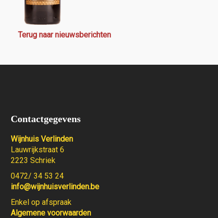
Terug naar nieuwsberichten
Contactgegevens
Wijnhuis Verlinden
Lauwrijkstraat 6
2223 Schriek
0472/ 34 53 24
info@wijnhuisverlinden.be
Enkel op afspraak
Algemene voorwaarden