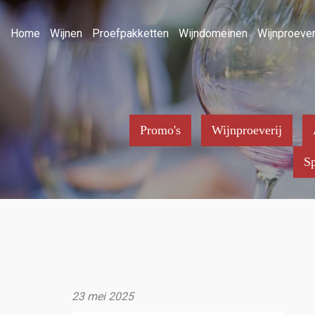
Home
Wijnen
Proefpakketten
Wijndomeinen
Wijnproever
Promo's
Wijnproeverij
Sp
23 mei 2025