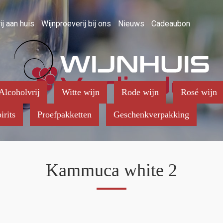
ij aan huis
Wijnproeverij bij ons
Nieuws
Cadeaubon
Alcoholvrij
Witte wijn
Rode wijn
Rosé wijn
irits
Proefpakketten
Geschenkverpakking
Kammuca white 2