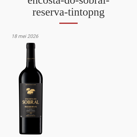
encosta-do-sobral-
reserva-tintopng
18 mei 2026