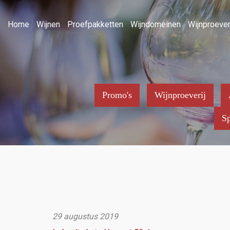
Home
Wijnen
Proefpakketten
Wijndomeinen
Wijnproever
Promo's
Wijnproeverij
Sp
29 augustus 2019