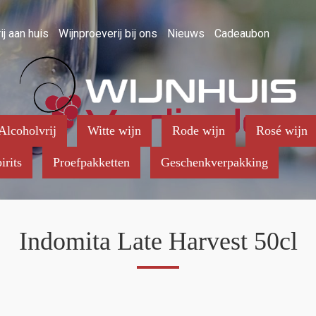
ij aan huis
Wijnproeverij bij ons
Nieuws
Cadeaubon
Alcoholvrij
Witte wijn
Rode wijn
Rosé wijn
irits
Proefpakketten
Geschenkverpakking
Indomita Late Harvest 50cl