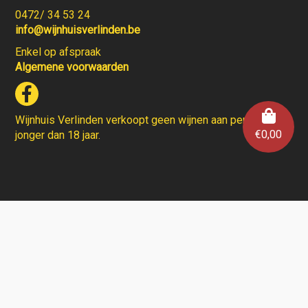
0472/ 34 53 24
info@wijnhuisverlinden.be
Enkel op afspraak
Algemene voorwaarden
Wijnhuis Verlinden verkoopt geen wijnen aan personen
€
0,00
jonger dan 18 jaar.
Aarzel niet en contacteer ons