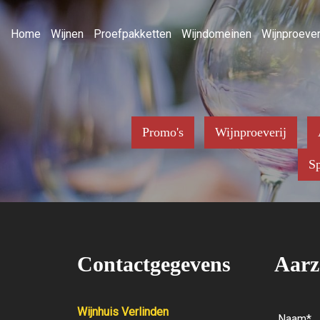
Home
Wijnen
Proefpakketten
Wijndomeinen
Wijnproever
Promo's
Wijnproeverij
Sp
Contactgegevens
Aarz
Wijnhuis Verlinden