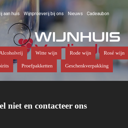
ij aan huis
Wijnproeverij bij ons
Nieuws
Cadeaubon
Alcoholvrij
Witte wijn
Rode wijn
Rosé wijn
irits
Proefpakketten
Geschenkverpakking
el niet en contacteer ons