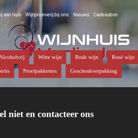
ij aan huis
Wijnproeverij bij ons
Nieuws
Cadeaubon
Alcoholvrij
Witte wijn
Rode wijn
Rosé wijn
irits
Proefpakketten
Geschenkverpakking
el niet en contacteer ons