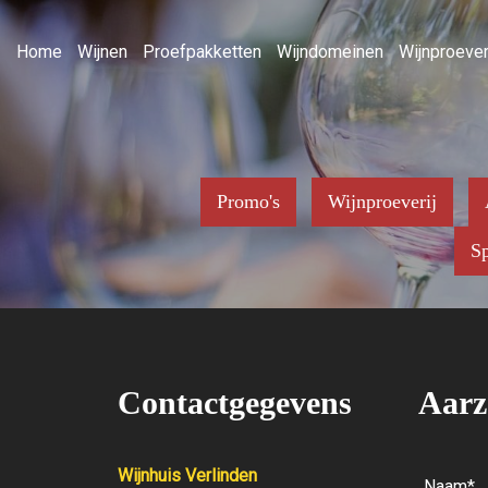
Home
Wijnen
Proefpakketten
Wijndomeinen
Wijnproever
Promo's
Wijnproeverij
Sp
Contactgegevens
Aarz
Wijnhuis Verlinden