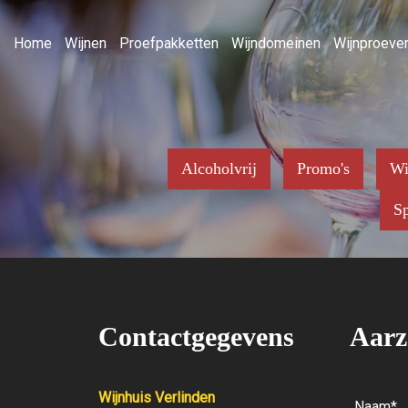
Home
Wijnen
Proefpakketten
Wijndomeinen
Wijnproever
Alcoholvrij
Promo's
Wi
Sp
Contactgegevens
Aarz
Wijnhuis Verlinden