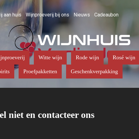
ij aan huis
Wijnproeverij bij ons
Nieuws
Cadeaubon
jnproeverij
Witte wijn
Rode wijn
Rosé wijn
irits
Proefpakketten
Geschenkverpakking
el niet en contacteer ons