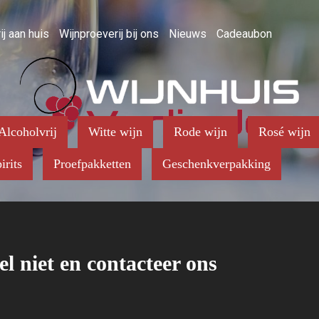
ij aan huis
Wijnproeverij bij ons
Nieuws
Cadeaubon
Alcoholvrij
Witte wijn
Rode wijn
Rosé wijn
irits
Proefpakketten
Geschenkverpakking
el niet en contacteer ons