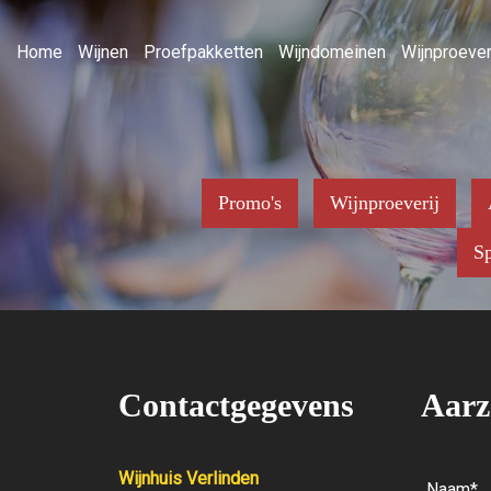
Home
Wijnen
Proefpakketten
Wijndomeinen
Wijnproever
Promo's
Wijnproeverij
Sp
Contactgegevens
Aarz
Wijnhuis Verlinden