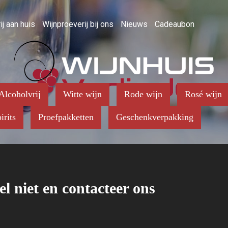
ij aan huis
Wijnproeverij bij ons
Nieuws
Cadeaubon
Alcoholvrij
Witte wijn
Rode wijn
Rosé wijn
irits
Proefpakketten
Geschenkverpakking
el niet en contacteer ons