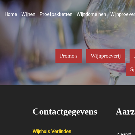
Home
Wijnen
Proefpakketten
Wijndomeinen
Wijnproever
Promo's
Wijnproeverij
Sp
Contactgegevens
Aarz
Wijnhuis Verlinden