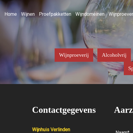
Home
Wijnen
Proefpakketten
Wijndomeinen
Wijnproever
Wijnproeverij
Alcoholvrij
Sp
Contactgegevens
Aarz
Wijnhuis Verlinden