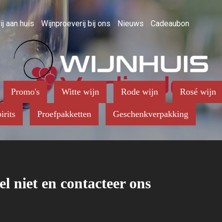
ij aan huis
Wijnproeverij bij ons
Nieuws
Cadeaubon
Promo's
Witte wijn
Rode wijn
Rosé wijn
irits
Proefpakketten
Geschenkverpakking
el niet en contacteer ons