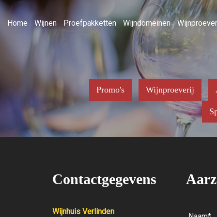
Home
Wijnen
Proefpakketten
Wijndomeinen
Wijnproever
Promo's
Wijnproeverij
Sp
Contactgegevens
Aarz
Wijnhuis Verlinden