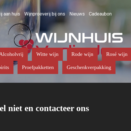
ij aan huis
Wijnproeverij bij ons
Nieuws
Cadeaubon
Alcoholvrij
Witte wijn
Rode wijn
Rosé wijn
irits
Proefpakketten
Geschenkverpakking
el niet en contacteer ons