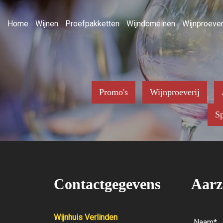
Home
Wijnen
Proefpakketten
Wijndomeinen
Wijnproever
Promo's
Wijnproeverij
Sp
Contactgegevens
Aarz
Wijnhuis Verlinden