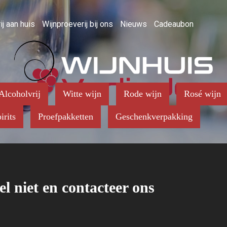
ij aan huis
Wijnproeverij bij ons
Nieuws
Cadeaubon
Alcoholvrij
Witte wijn
Rode wijn
Rosé wijn
irits
Proefpakketten
Geschenkverpakking
el niet en contacteer ons