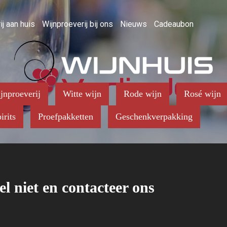
ij aan huis
Wijnproeverij bij ons
Nieuws
Cadeaubon
jnproeverij
Witte wijn
Rode wijn
Rosé wijn
irits
Proefpakketten
Geschenkverpakking
el niet en contacteer ons