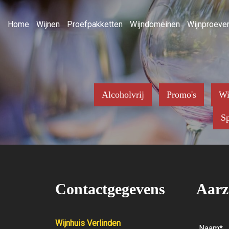
Home
Wijnen
Proefpakketten
Wijndomeinen
Wijnproever
Alcoholvrij
Promo's
Wi
Sp
Contactgegevens
Aarz
Wijnhuis Verlinden