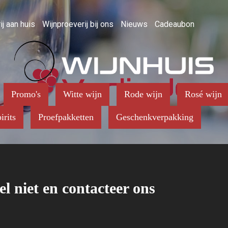
ij aan huis
Wijnproeverij bij ons
Nieuws
Cadeaubon
Promo's
Witte wijn
Rode wijn
Rosé wijn
irits
Proefpakketten
Geschenkverpakking
el niet en contacteer ons