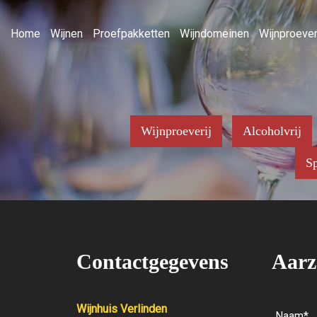
Home
Wijnen
Proefpakketten
Wijndomeinen
Wijnproever
Wijnproeverij
Alcoholvrij
Sp
Contactgegevens
Aarz
Wijnhuis Verlinden