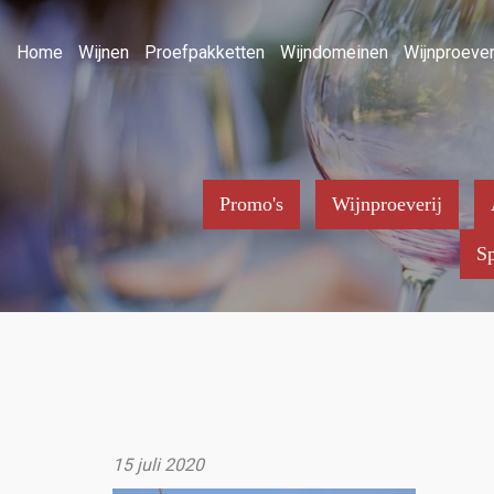
Home
Wijnen
Proefpakketten
Wijndomeinen
Wijnproever
Promo's
Wijnproeverij
Sp
15 juli 2020