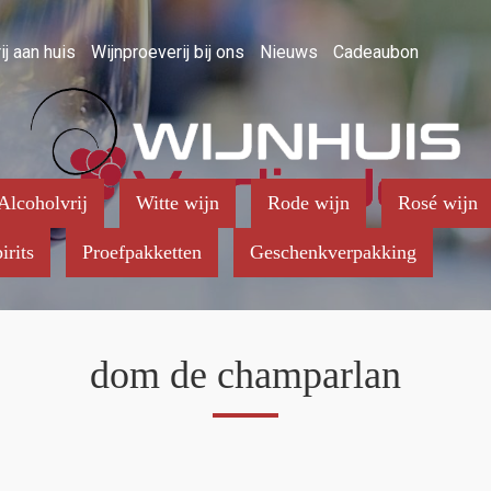
ij aan huis
Wijnproeverij bij ons
Nieuws
Cadeaubon
Alcoholvrij
Witte wijn
Rode wijn
Rosé wijn
irits
Proefpakketten
Geschenkverpakking
dom de champarlan