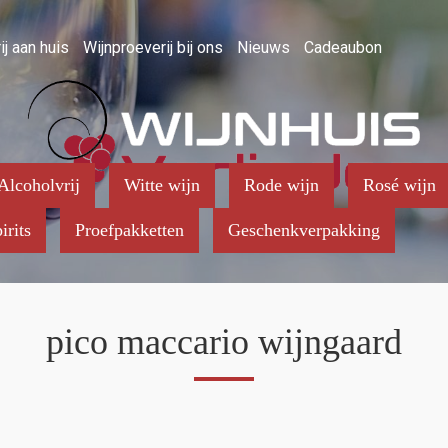
ij aan huis
Wijnproeverij bij ons
Nieuws
Cadeaubon
Alcoholvrij
Witte wijn
Rode wijn
Rosé wijn
irits
Proefpakketten
Geschenkverpakking
pico maccario wijngaard