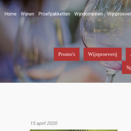
Home
Wijnen
Proefpakketten
Wijndomeinen
Wijnproever
Promo's
Wijnproeverij
Sp
15 april 2020