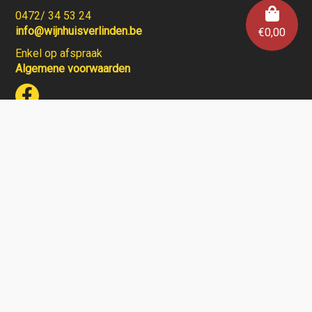
0472/ 34 53 24
info@wijnhuisverlinden.be
€
0,00
Enkel op afspraak
Algemene voorwaarden
Wijnhuis Verlinden verkoopt geen wijnen aan personen
jonger dan 18 jaar.
Aarzel niet en contacteer ons