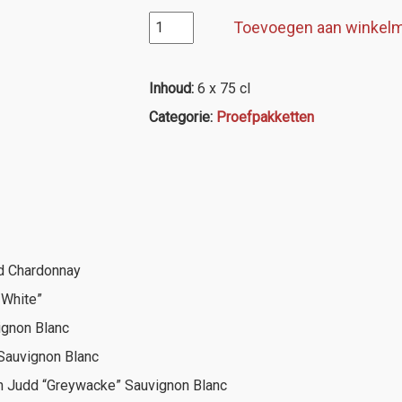
Proefpakket
Toevoegen aan winkel
16
Australië/Nieuw-
Zeeland/VS
Inhoud:
6 x 75 cl
(wit)
Categorie:
Proefpakketten
aantal
rd Chardonnay
 White”
ignon Blanc
Sauvignon Blanc
n Judd “Greywacke” Sauvignon Blanc