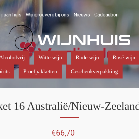
ij aan huis
Wijnproeverij bij ons
Nieuws
Cadeaubon
Alcoholvrij
Witte wijn
Rode wijn
Rosé wijn
irits
Proefpakketten
Geschenkverpakking
et 16 Australië/Nieuw-Zeelan
€
66,70