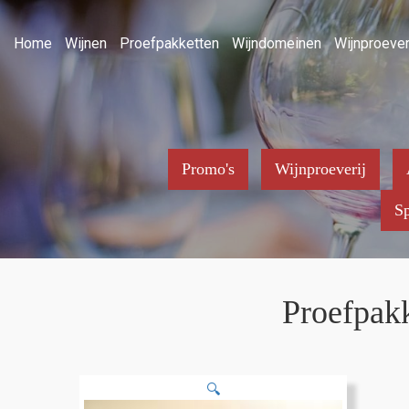
Home
Wijnen
Proefpakketten
Wijndomeinen
Wijnproever
Promo's
Wijnproeverij
Sp
Proefpakk
🔍