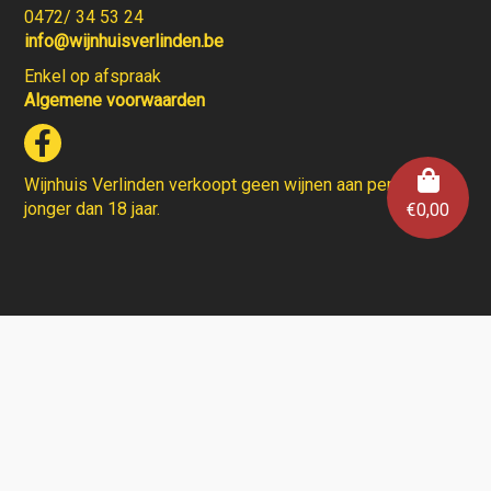
0472/ 34 53 24
info@wijnhuisverlinden.be
Enkel op afspraak
Algemene voorwaarden
Wijnhuis Verlinden verkoopt geen wijnen aan personen
jonger dan 18 jaar.
€
0,00
Aarzel niet en contacteer ons