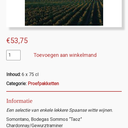
€
53,75
Proefpakket
Toevoegen aan winkelmand
7
Spanje
(wit)
Inhoud:
6 x 75 cl
aantal
Categorie:
Proefpakketten
Informatie
Een selectie van enkele lekkere Spaanse witte wijnen.
Somontano, Bodegas Sommos “Taoz”
Chardonnay/Gewurztraminer