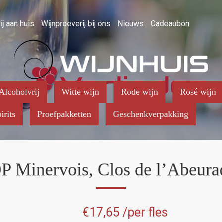
ij aan huis
Wijnproeverij bij ons
Nieuws
Cadeaubon
Alcoholvrij
Witte wijn
Rode wijn
Rosé wijn
irits
Proefpakketten
Geschenkverpakking
 Minervois, Clos de l’Abeur
€
17,65
/per fles