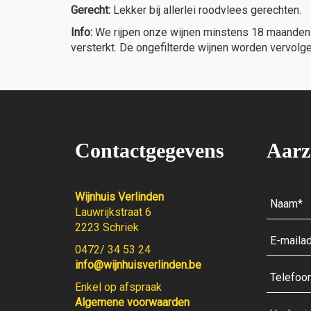
Gerecht:
Lekker bij allerlei roodvlees gerechten.
Info:
We rijpen onze wijnen minstens 18 maanden in
versterkt. De ongefilterde wijnen worden vervolg
Contactgegevens
Aarz
Wijnhuis Verlinden
Lauwrijkstraat 6
2223 Schriek
0472/ 34 53 24
info@wijnhuisverlinden.be
Enkel op afspraak
Algemene voorwaarden