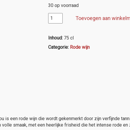
30 op voorraad
AOP
Toevoegen aan winkel
Minervois,
Clos
de
Inhoud:
75 cl
l'Abeuradou
Categorie:
Rode wijn
aantal
is een rode wijn die wordt gekenmerkt door zijn verfijnde tannine
volle smaak, met een heerlijke frisheid die het intense rode en z