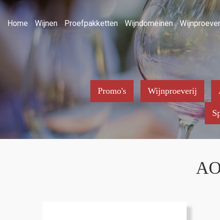
Home
Wijnen
Proefpakketten
Wijndomeinen
Wijnproever
Promo's
Wijnproeverij
Sp
AOP