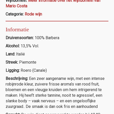
Wijndomein:
Meer informatie over het wijndomein van
Mario Costa
Categorie:
Rode wijn
Informatie
Druivensoorten:
100% Barbera
Alcohol:
13,5% Vol.
Land:
Italië
Streek:
Piemonte
Ligging:
Roero (Canale)
Beschrijving:
Een zeer aangename wijn, met een intense
robijnrode kleur, zuivere frisse aroma’s van rood fruit,
bloemen en een vleugje kruiden om hem intrigerend te
maken. Hij heeft sterke tannine, nooit te agressief, een
slanke body – vaak nerveus – en een ongelooflijke
zuurgraad.. De smaak is dan ook fris en aanhoudend