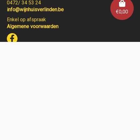
0472/ 34 53 24
info@wijnhuisverlinden.be
€
0,00
Enkel op afspraak
Algemene voorwaarden
Wijnhuis Verlinden verkoopt geen wijnen aan personen
jonger dan 18 jaar.
Aarzel niet en contacteer ons