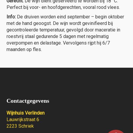
Gerecht:
De wijn dient geserveerd te worden bij 18 °C.
Perfect bij voor- en hoofdgerechten, vooral rood vlees.
Info:
De druiven worden eind september – begin oktober
met de hand geoogst. De wijn wordt gevinifieerd bij
gecontroleerde temperatuur, gevolgd door maceratie in
roestvrij staal gedurende 5 dagen met regelmatig
overpompen en delastage. Vervolgens rijpt hij 6/7
maanden op fles.
Contactgegevens
Wijnhuis Verlinden
Lauwrijkstraat 6
2223 Schriek