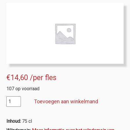
€
14,60
/per fles
107 op voorraad
Barbera
Toevoegen aan winkelmand
d'Alba,
Mario
Costa
Inhoud:
75 cl
aantal