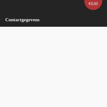
€
0,00
Contactgegevens
Wijnhuis Verlinden
Lauwrijkstraat 6
2223 Schriek
0472/ 34 53 24
info@wijnhuisverlinden.be
Enkel op afspraak
Algemene voorwaarden
Wijnhuis Verlinden verkoopt geen wijnen aan personen
jonger dan 18 jaar.