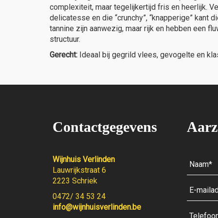
complexiteit, maar tegelijkertijd fris en heerlijk. V
delicatesse en die “crunchy”, “knapperige” kant 
tannine zijn aanwezig, maar rijk en hebben een f
structuur.
Gerecht:
Ideaal bij gegrild vlees, gevogelte en kl
Contactgegevens
Aarz
Wijnhuis Verlinden
Lauwrijkstraat 6
2223 Schriek
0472/ 34 53 24
info@wijnhuisverlinden.be