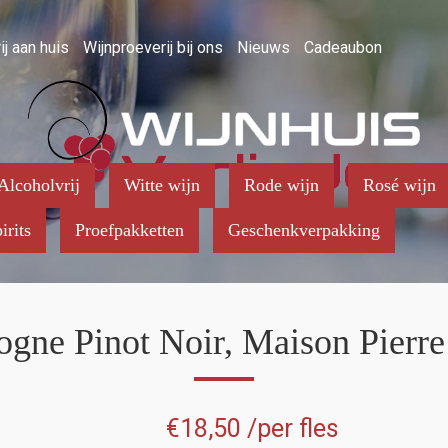
ij aan huis
Wijnproeverij bij ons
Nieuws
Cadeaubon
Alcoholvrij
Witte wijn
Rode wijn
Rosé wijn
irits
Proefpakketten
Geschenkverpakking
gne Pinot Noir, Maison Pierr
€
18,50
/per fles