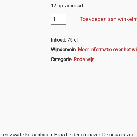
12 op voorraad
Bourgogne
Toevoegen aan winkel
Pinot
Noir,
Maison
Inhoud:
75 cl
Pierre
Wijndomein:
Meer informatie over het w
André
aantal
Categorie:
Rode wijn
t- en zwarte kersentonen. Hij is helder en zuiver. De neus is ze