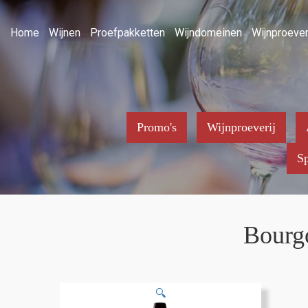
Home
Wijnen
Proefpakketten
Wijndomeinen
Wijnproever
Promo's
Wijnproeverij
Sp
Bourgo
🔍