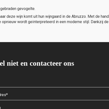
n gebraden gevogelte.
aar deze wijn komt uit hun wijngaard in de Abruzzo. Met de hand 
 die opnieuw wordt geïnterpreteerd in een moderne stijl. Dankzij 
el niet en contacteer ons