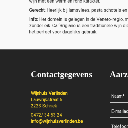
wijn met een warm en rond karakter.
Gerecht:
Heerlijk bij lamsvlees, pasta schotels e
Info:
Het domein is gelegen in de Veneto-regio, m
zonder eik. Ca ‘Brigiano is een traditionele wijn
het perfect voor dagelijks gebruik.
Contactgegevens
Aarz
Wijnhuis Verlinden
Lauwrijkstraat 6
2223 Schriek
0472/ 34 53 24
info@wijnhuisverlinden.be