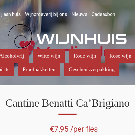
ij aan huis
Wijnproeverij bij ons
Nieuws
Cadeaubon
Alcoholvrij
Witte wijn
Rode wijn
Rosé wijn
irits
Proefpakketten
Geschenkverpakking
Cantine Benatti Ca’Brigiano
€
7,95
/per fles