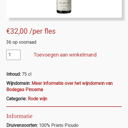
€
32,00
/per fles
36 op voorraad
D.O.Léon,
Toevoegen aan winkelmand
Pincerna
Ptieto
Picudo
Inhoud:
75 cl
"La
Wijndomein:
Meer informatie over het wijndomein van
Retorcida"
Bodegas Pincerna
aantal
Categorie:
Rode wijn
Informatie
Druivensoorten:
100% Prieto Picudo