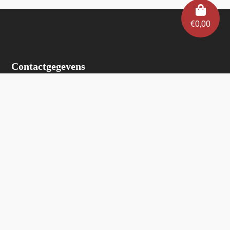
€
0,00
Contactgegevens
Wijnhuis Verlinden
Lauwrijkstraat 6
2223 Schriek
0472/ 34 53 24
info@wijnhuisverlinden.be
Enkel op afspraak
Algemene voorwaarden
Wijnhuis Verlinden verkoopt geen wijnen aan personen
jonger dan 18 jaar.