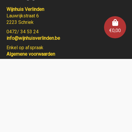
Wijnhuis Verlinden
Lauwrijkstraat 6
2223 Schriek
€
0,00
0472/ 34 53 24
info@wijnhuisverlinden.be
Enkel op afspraak
Algemene voorwaarden
Wijnhuis Verlinden verkoopt geen wijnen aan personen
jonger dan 18 jaar.
Aarzel niet en contacteer ons