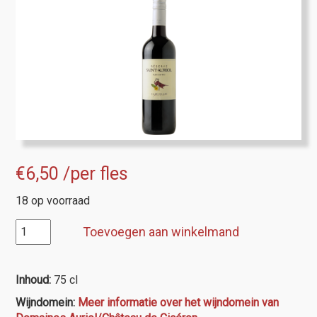
€
6,50
/per fles
18 op voorraad
IGP
Toevoegen aan winkelmand
d'Oc,
Saint
Auriol
Inhoud:
75 cl
Réserve
Wijndomein:
Meer informatie over het wijndomein van
rouge