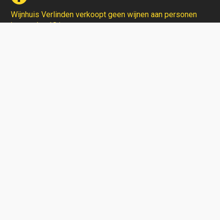
Wijnhuis Verlinden verkoopt geen wijnen aan personen
jonger dan 18 jaar.
Aarzel niet en contacteer ons