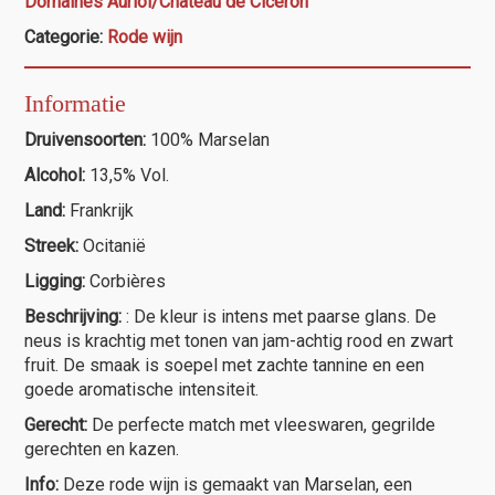
Domaines Auriol/Château de Cicéron
aantal
Categorie:
Rode wijn
Informatie
Druivensoorten:
100% Marselan
Alcohol:
13,5% Vol.
Land:
Frankrijk
Streek:
Ocitanië
Ligging:
Corbières
Beschrijving:
: De kleur is intens met paarse glans. De
neus is krachtig met tonen van jam-achtig rood en zwart
fruit. De smaak is soepel met zachte tannine en een
goede aromatische intensiteit.
Gerecht:
De perfecte match met vleeswaren, gegrilde
gerechten en kazen.
Info:
Deze rode wijn is gemaakt van Marselan, een