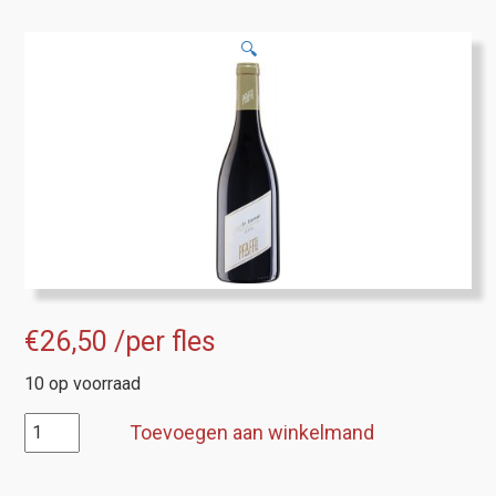
🔍
€
26,50
/per fles
10 op voorraad
Pfaffl,
Toevoegen aan winkelmand
St.Laurent
Alten