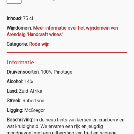
Organic
€12,85.
€11,00.
Pinotage
2018
Inhoud:
75 cl
aantal
Wijndomein:
Meer informatie over het wijndomein van
Arendsig 'Handcraft wines'
Categorie:
Rode wijn
Informatie
Druivensoorten:
100% Pinotage
Alcohol:
14%
Land:
Zuid-Afrika
Streek:
Robertson
Ligging:
McGregor
Beschrijving:
In de neus hints van kersen en cranberry en
wat kruidigheid. We ervaren een rijk en jeugdig
mondgevoel met een uitbarsting van fruit en sappige