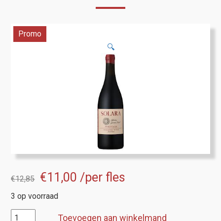
Promo
🔍
Oorspronkelijke
Huidige
€
11,00
/per fles
€
12,85
prijs
prijs
3 op voorraad
was:
is:
Solara
Toevoegen aan winkelmand