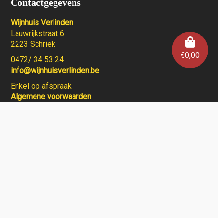
Contactgegevens
Wijnhuis Verlinden
Lauwrijkstraat 6
2223 Schriek
€
0,00
0472/ 34 53 24
info@wijnhuisverlinden.be
Enkel op afspraak
Algemene voorwaarden
Wijnhuis Verlinden verkoopt geen wijnen aan personen
jonger dan 18 jaar.
Aarzel niet en contacteer ons