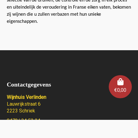
selectie van de druiven, de controle en de zorg in elk proces
en uiteindelijk de veroudering in Franse eiken vaten, bekomen
zij wijnen die u zullen verbazen met hun unieke
eigenschappen.
Contactgegevens
€
0,00
Wijnhuis Verlinden
Lauwrijkstraat 6
2223 Schriek
0472/ 34 53 24
info@wijnhuisverlinden.be
Enkel op afspraak