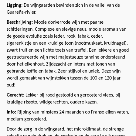
Ligging:
De wijngaarden bevinden zich in de vallei van de
Guareña-rivier.
Beschrijving:
Mooie donkerrode wijn met paarse
schitteringen. Complexe en stevige neus, mooie aroma’s van
de goede evolutie zoals leder, rook, tabak, ceder,
sigarenkistje en een kruidige toon (nootmuskaat, kruidnagel),
zwart fruit en een lichte toets van truffel. Een lekkere en goed
gestructureerde wijn met majestueuze tannine ondersteund
door het eikenhout. Zijdezacht en intens met tonen van
gebrande koffie en tabak. Zeer stijlvol en uniek. Deze wijn
wordt gemaakt van wijnstokken tussen de 100 en 120 jaar
oud!
Gerecht:
Lekker bij rood gestoofd en geroosterd vlees, bij
kruidige rissoto, wildgerechten, oudere kazen.
Info:
Rijping van minstens 24 maanden op Franse eiken vaten,
medium geroosterd.
Door de zorg in de wijngaard, het microklimaat, de strenge