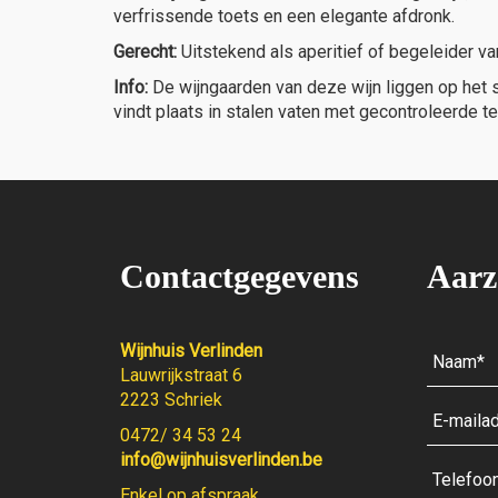
verfrissende toets en een elegante afdronk.
Gerecht:
Uitstekend als aperitief of begeleider va
Info:
De wijngaarden van deze wijn liggen op het s
vindt plaats in stalen vaten met gecontroleerde t
Contactgegevens
Aarz
Wijnhuis Verlinden
Lauwrijkstraat 6
2223 Schriek
0472/ 34 53 24
info@wijnhuisverlinden.be
Enkel op afspraak