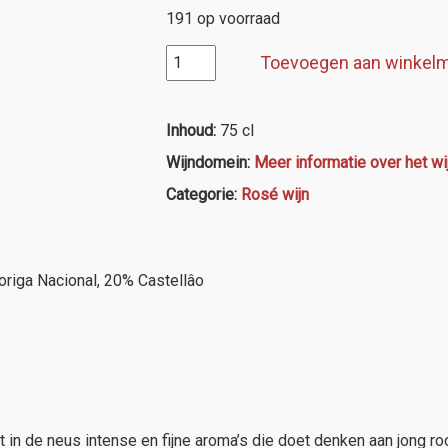
191 op voorraad
Casa
Toevoegen aan winkel
Ermelinda
Freitas
Tulipa
Inhoud:
75 cl
Rosé
Wijndomein:
Meer informatie over het w
de
Setúbal
Categorie:
Rosé wijn
aantal
riga Nacional, 20% Castellâo
et in de neus intense en fijne aroma’s die doet denken aan jong ro