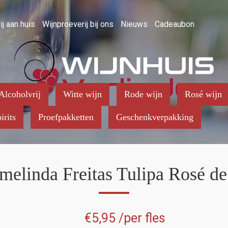
ij aan huis
Wijnproeverij bij ons
Nieuws
Cadeaubon
Alcoholvrij
Witte wijn
Rode wijn
Rosé wijn
irits
Proefpakketten
Geschenkverpakking
melinda Freitas Tulipa Rosé de
€
5,95
/per fles