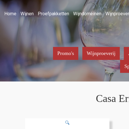
Home
Wijnen
Proefpakketten
Wijndomeinen
Wijnproever
Promo's
Wijnproeverij
Sp
Casa Er
🔍