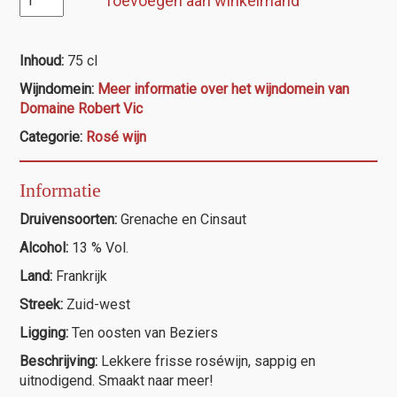
Toevoegen aan winkelmand
Vic,
La
Petite
Inhoud:
75 cl
Source
Wijndomein:
Meer informatie over het wijndomein van
"Le
Domaine Robert Vic
Pré"
aantal
Categorie:
Rosé wijn
Informatie
Druivensoorten:
Grenache en Cinsaut
Alcohol:
13 % Vol.
Land:
Frankrijk
Streek:
Zuid-west
Ligging:
Ten oosten van Beziers
Beschrijving:
Lekkere frisse roséwijn, sappig en
uitnodigend. Smaakt naar meer!