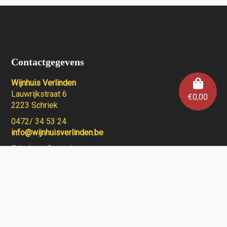
Contactgegevens
Wijnhuis Verlinden
Lauwrijkstraat 6
€
0,00
2223 Schriek
0472/ 34 53 24
info@wijnhuisverlinden.be
Enkel op afspraak
Algemene voorwaarden
Wijnhuis Verlinden verkoopt geen wijnen aan personen
jonger dan 18 jaar.