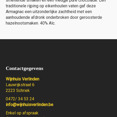
smeltende smaken en een vleugje pure chocolade. Een
traditionele rijping op eikenhouten vaten gaf deze
Armagnac een uitzonderlijke zachtheid met een
aanhoudende afdronk onderbroken door geroosterde
hazelnootsmaken. 40% Alc.
Contactgegevens
Wijnhuis Verlinden
Lauwrijkstraat 6
2223 Schriek
0472/ 34 53 24
info@wijnhuisverlinden.be
Enkel op afspraak