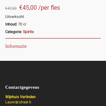
Oorspronkelijke
Huidige
€
45,00
/per fles
€
47,50
prijs
prijs
Uitverkocht
was:
is:
Inhoud:
70 cl
€47,50.
€45,00.
Categorie:
Spirits
Informatie
Contactgegevens
Wijnhuis Verlinden
Lauwrijkstraat 6