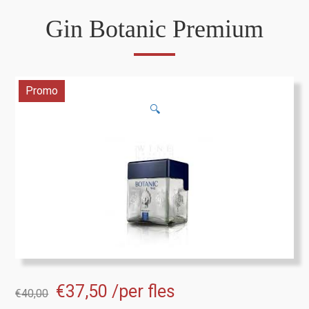
Gin Botanic Premium
Promo
🔍
Oorspronkelijke
Huidige
€
37,50
/per fles
€
40,00