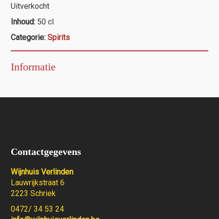
prijs
prijs
Uitverkocht
was:
is:
Inhoud:
50 cl
€40,00.
€37,50.
Categorie:
Spirits
Informatie
Contactgegevens
Wijnhuis Verlinden
Lauwrijkstraat 6
2223 Schriek
0472/ 34 53 24