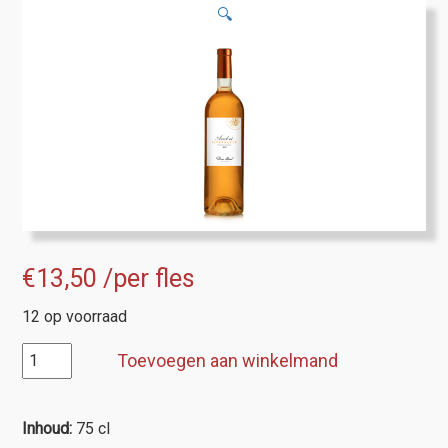
🔍
€
13,50
/per fles
12 op voorraad
AOP
Toevoegen aan winkelmand
Riversaltes
Ambré
Vin
Inhoud:
75 cl
Doux