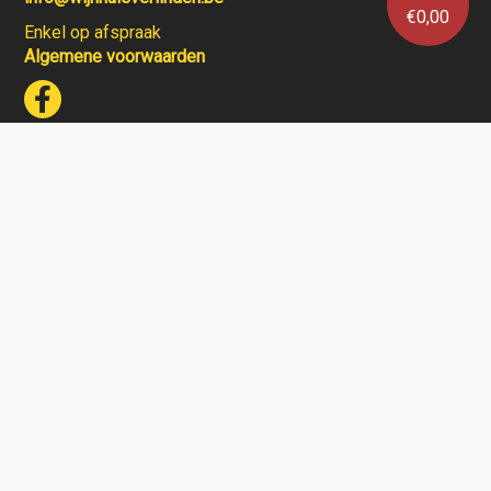
€
0,00
Enkel op afspraak
Algemene voorwaarden
Wijnhuis Verlinden verkoopt geen wijnen aan personen
jonger dan 18 jaar.
Aarzel niet en contacteer ons