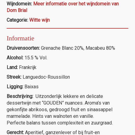
Wijndomein:
Meer informatie over het wijndomein van
Naturel
Dom Brial
aantal
Categorie:
Witte wijn
Informatie
Druivensoorten:
Grenache Blanc 20%, Macabeu 80%
Alcohol:
15.5 % Vol.
Land:
Frankrijk
Streek:
Languedoc-Roussillon
Ligging:
Baixas
Beschrijving:
Uitzonderlijk lekkere en delicate
dessertwijn met “GOUDEN” nuances. Aroma’s van
gekonfijte abrikoos, gedroogd fruit en sinaasappel
marmelade. Hints van walnoten en vanille.
Perfecte balans tussen complexiteit en zuurgraad.
Gerecht:
Aperitief, ganzenlever of bij fruit-en