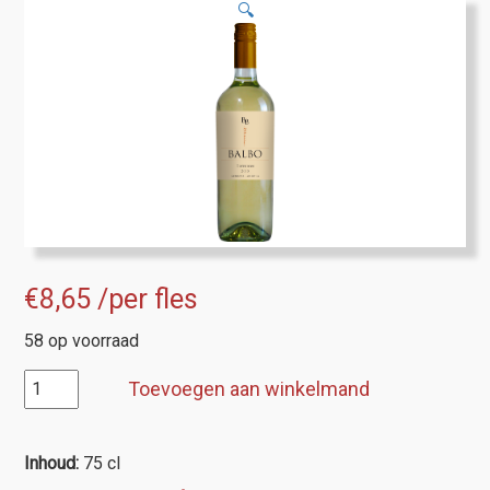
🔍
€
8,65
/per fles
58 op voorraad
Bodega
Toevoegen aan winkelmand
Balbo
Varietals
Torrontes
Inhoud:
75 cl
aantal