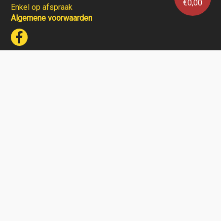
€
0,00
Enkel op afspraak
Algemene voorwaarden
Wijnhuis Verlinden verkoopt geen wijnen aan personen
jonger dan 18 jaar.
Aarzel niet en contacteer ons