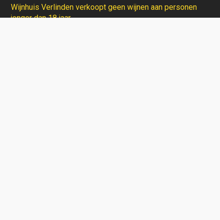
Wijnhuis Verlinden verkoopt geen wijnen aan personen
jonger dan 18 jaar.
Aarzel niet en contacteer ons