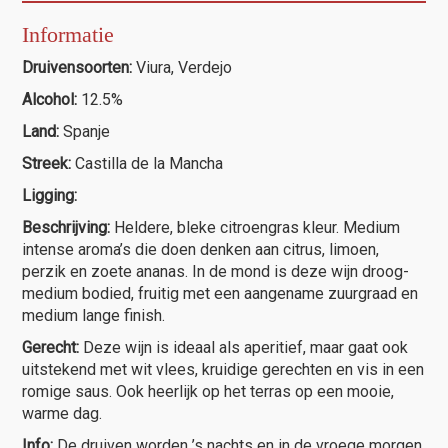
Informatie
Druivensoorten:
Viura, Verdejo
Alcohol:
12.5%
Land:
Spanje
Streek:
Castilla de la Mancha
Ligging:
Beschrijving:
Heldere, bleke citroengras kleur. Medium
intense aroma’s die doen denken aan citrus, limoen,
perzik en zoete ananas. In de mond is deze wijn droog-
medium bodied, fruitig met een aangename zuurgraad en
medium lange finish.
Gerecht:
Deze wijn is ideaal als aperitief, maar gaat ook
uitstekend met wit vlees, kruidige gerechten en vis in een
romige saus. Ook heerlijk op het terras op een mooie,
warme dag.
Info:
De druiven worden ’s nachts en in de vroege morgen