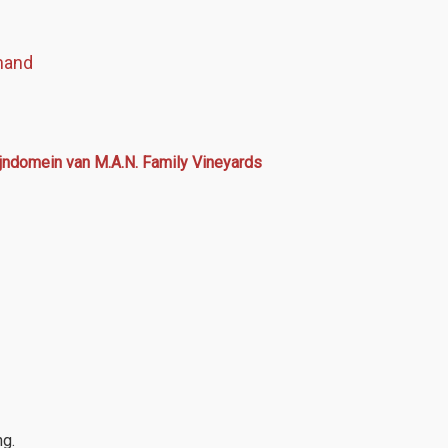
mand
ijndomein van M.A.N. Family Vineyards
ng.