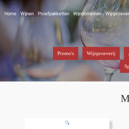
Home
Wijnen
Proefpakketten
Wijndomeinen
Wijnproever
Promo's
Wijnproeverij
Sp
M
🔍