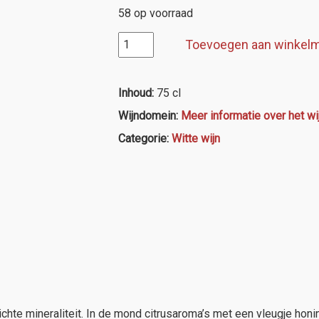
58 op voorraad
M.A.N.
Toevoegen aan winkel
Vintners
"Free
Run-
Inhoud:
75 cl
Steen"
Wijndomein:
Meer informatie over het w
aantal
Categorie:
Witte wijn
lichte mineraliteit. In de mond citrusaroma’s met een vleugje honi