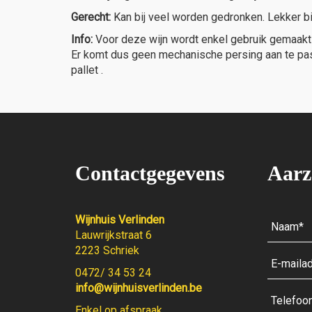
Gerecht:
Kan bij veel worden gedronken. Lekker bij
Info:
Voor deze wijn wordt enkel gebruik gemaakt 
Er komt dus geen mechanische persing aan te pas. 
pallet .
Contactgegevens
Aarz
Wijnhuis Verlinden
Lauwrijkstraat 6
2223 Schriek
0472/ 34 53 24
info@wijnhuisverlinden.be
Enkel op afspraak