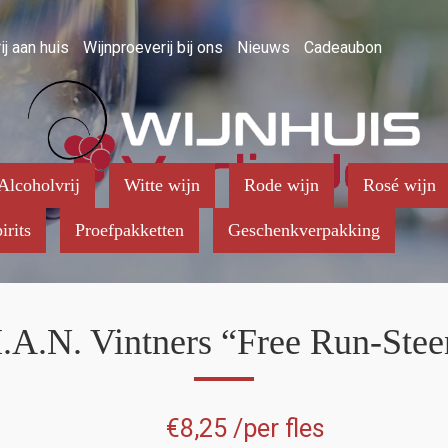
ij aan huis
Wijnproeverij bij ons
Nieuws
Cadeaubon
Alcoholvrij
Witte wijn
Rode wijn
Rosé wijn
irits
Proefpakketten
Geschenkverpakking
.A.N. Vintners “Free Run-Stee
€
8,25
/per fles