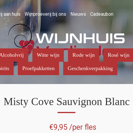
ij aan huis
Wijnproeverij bij ons
Nieuws
Cadeaubon
Alcoholvrij
Witte wijn
Rode wijn
Rosé wijn
irits
Proefpakketten
Geschenkverpakking
Misty Cove Sauvignon Blanc
€
9,95
/per fles