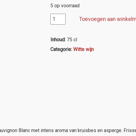
5 op voorraad
Misty
Toevoegen aan winkel
Cove
Sauvignon
Blanc
Inhoud:
75 cl
aantal
Categorie:
Witte wijn
auvignon Blanc met intens aroma van kruisbes en asperge. Friss