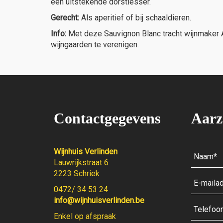
een uitstekende dorstlesser.
Gerecht:
Als aperitief of bij schaaldieren.
Info:
Met deze Sauvignon Blanc tracht wijnmaker And
wijngaarden te verenigen.
Contactgegevens
Aarz
Wijnhuis Verlinden
Lauwrijkstraat 6
2223 Schriek
0472/ 34 53 24
info@wijnhuisverlinden.be
Enkel op afspraak